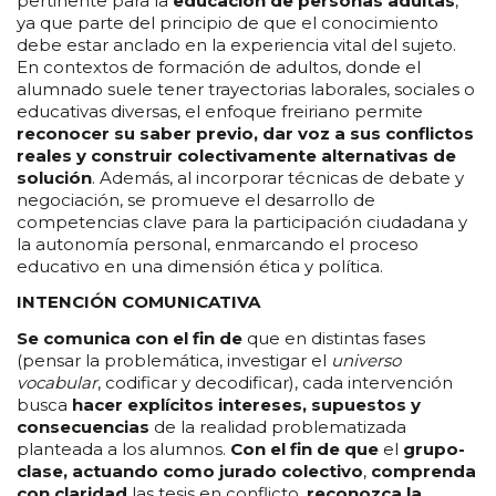
pertinente para la
educación de personas adultas
,
ya que parte del principio de que el conocimiento
debe estar anclado en la experiencia vital del sujeto.
En contextos de formación de adultos, donde el
alumnado suele tener trayectorias laborales, sociales o
educativas diversas, el enfoque freiriano permite
reconocer su saber previo, dar voz a sus conflictos
reales y construir colectivamente alternativas de
solución
. Además, al incorporar técnicas de debate y
negociación, se promueve el desarrollo de
competencias clave para la participación ciudadana y
la autonomía personal, enmarcando el proceso
educativo en una dimensión ética y política.
INTENCIÓN COMUNICATIVA
Se comunica con el fin de
que en distintas fases
(pensar la problemática, investigar el
universo
vocabular
, codificar y decodificar), cada intervención
busca
hacer explícitos intereses, supuestos y
consecuencias
de la realidad problematizada
planteada a los alumnos.
Con el fin de que
el
grupo-
clase, actuando como jurado colectivo
,
comprenda
con claridad
las tesis en conflicto,
reconozca la