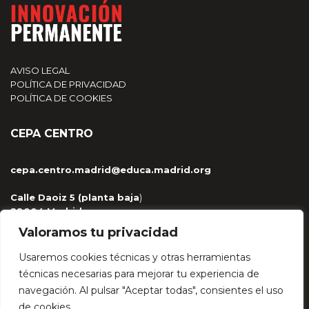
AVISO LEGAL
POLÍTICA DE PRIVACIDAD
POLÍTICA DE COOKIES
CEPA CENTRO
cepa.centro.madrid@educa.madrid.org
Calle Daoiz 5 (planta baja
)
28004 Madrid
915 329 959 / 681 263 430
Valoramos tu privacidad
Usaremos cookies técnicas y otras herramientas
técnicas necesarias para mejorar tu experiencia de
navegación. Al pulsar "Aceptar todas", consientes el uso
HÉCTOR LÓPEZ BAJO
de cookies.